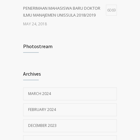
PENERIMAAN MAHASISWA BARU DOKTOR
6069
ILMU MANAJEMEN UNISSULA 2018/2019
MAY 24, 2018
PENERIMAAN MAHASISWA BARU MM
4932
UNISSULA 2018/2019
Photostream
MAY 24, 2018
Penerimaan Mahasiswa Baru PDIM FE
4206
Archives
Unissula 2017/2018
OCTOBER 13, 2017
MARCH 2024
MM Mempertahankan Akreditasi A
3404
FEBRUARY 2024
SEPTEMBER 14, 2017
DECEMBER 2023