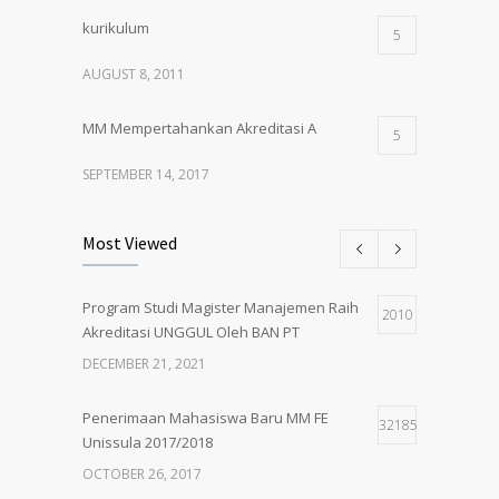
kurikulum
5
AUGUST 8, 2011
MM Mempertahankan Akreditasi A
5
SEPTEMBER 14, 2017
Pembukaan Kelas Baru Magister
5
Most Viewed
Manajemen Angkatan 61
MARCH 1, 2018
Program Studi Magister Manajemen Raih
2010
Akreditasi UNGGUL Oleh BAN PT
PENERIMAAN MAHASISWA BARU MM
5
UNISSULA 2018/2019
DECEMBER 21, 2021
MAY 24, 2018
Penerimaan Mahasiswa Baru MM FE
32185
Unissula 2017/2018
OCTOBER 26, 2017