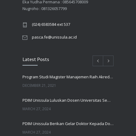
Eka Yudha Permana : 085645708009
Nugroho : 081326057799
(024) 6583584 ext 537
pasca.fe@unissula.ac.id
Latest Posts
Program Studi Magister Manajemen Raih Akreditasi UNGGUL Oleh BAN PT
DECEMBER 21, 2021
PDIM Unissula Luluskan Dosen Universitas Semarang
MARCH 27, 2024
PDIM Unissula Berikan Gelar Doktor Kepada Dosen UIN Walisongo Semarang
MARCH 27, 2024