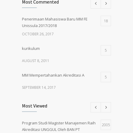
Most Commented
Penerimaan Mahasiswa Baru MM FE
18
Unissula 2017/2018
OCTOBER 26, 2017
kurikulum
5
AUGUST 8, 2011
MM Mempertahankan Akreditasi A
5
SEPTEMBER 14, 2017
Pembukaan Kelas Baru Magister
5
Most Viewed
Manajemen Angkatan 61
MARCH 1, 2018
Program Studi Magister Manajemen Raih
2005
Akreditasi UNGGUL Oleh BAN PT
PENERIMAAN MAHASISWA BARU MM