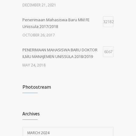
5
UNISSULA 2018/2019
DECEMBER 21, 2021
MAY 24, 2018
Penerimaan Mahasiswa Baru MM FE
32182
Unissula 2017/2018
OCTOBER 26, 2017
PENERIMAAN MAHASISWA BARU DOKTOR
6067
ILMU MANAJEMEN UNISSULA 2018/2019
MAY 24, 2018
PENERIMAAN MAHASISWA BARU MM
4930
UNISSULA 2018/2019
Photostream
MAY 24, 2018
Penerimaan Mahasiswa Baru PDIM FE
4204
Archives
Unissula 2017/2018
OCTOBER 13, 2017
MARCH 2024