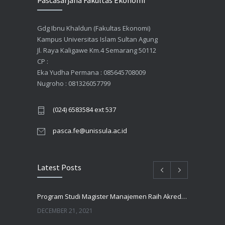
Pascasarjana Fakultas Ekonomi
Gdg Ibnu Khaldun (Fakultas Ekonomi)
Kampus Universitas Islam Sultan Agung
Jl. Raya Kaligawe Km.4 Semarang 50112
CP :
Eka Yudha Permana : 085645708009
Nugroho : 081326057799
(024) 6583584 ext 537
pasca.fe@unissula.ac.id
Latest Posts
Program Studi Magister Manajemen Raih Akreditasi UNGGUL Oleh BAN PT
DECEMBER 21, 2021