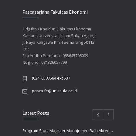
Pascasarjana Fakultas Ekonomi
Gdg Ibnu Khaldun (Fakultas Ekonomi)
Kampus Universitas Islam Sultan Agung
Jl. Raya Kaligawe Km.4 Semarang 50112
CP :
Eka Yudha Permana : 085645708009
Nugroho : 081326057799
(024) 6583584 ext 537
pasca.fe@unissula.ac.id
Latest Posts
Program Studi Magister Manajemen Raih Akreditasi UNGGUL Oleh BAN PT