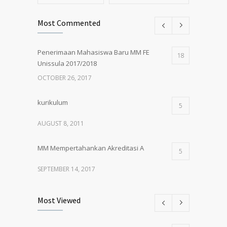
Most Commented
Penerimaan Mahasiswa Baru MM FE
18
Unissula 2017/2018
OCTOBER 26, 2017
kurikulum
5
AUGUST 8, 2011
MM Mempertahankan Akreditasi A
5
SEPTEMBER 14, 2017
Pembukaan Kelas Baru Magister
5
Most Viewed
Manajemen Angkatan 61
MARCH 1, 2018