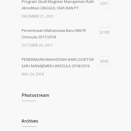
Program Studi Magister Manajemen Raih
2001
Akreditasi UNGGUL Oleh BAN PT
PENERIMAAN MAHASISWA BARU MM
5
UNISSULA 2018/2019
DECEMBER 21, 2021
MAY 24, 2018
Penerimaan Mahasiswa Baru MM FE
32180
Unissula 2017/2018
OCTOBER 26, 2017
PENERIMAAN MAHASISWA BARU DOKTOR
6065
ILMU MANAJEMEN UNISSULA 2018/2019
MAY 24, 2018
PENERIMAAN MAHASISWA BARU MM
4924
UNISSULA 2018/2019
Photostream
MAY 24, 2018
Penerimaan Mahasiswa Baru PDIM FE
4203
Archives
Unissula 2017/2018