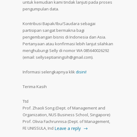
untuk kemudian kami tindak lanjuti pada proses
pengumpulan data.
Kontribusi Bapak/Ibu/Saudara sebagai
partisipan sangat bermakna bagi
pengembangan bisnis di Indonesia dan Asia.
Pertanyaan atau konfirmasi lebih lanjut silahkan
menghubungi Selly di nomor WA 085640026292
(email: sellyseptianingsih@gmail.com).
Informasi selengkapnya klik
disini!
Terima Kasih
Ttd
Prof. Zhaoli Song (Dept. of Management and
Organization, NUS Business School, Singapore)
Prof. Olivia Fachrunnisa (Dept. of Management,
FE UNISSULA, Ind
Leave a reply