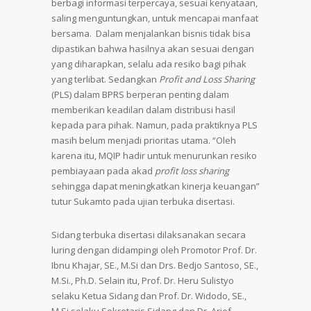
berbagi informasi terpercaya, sesuai kenyataan,
saling menguntungkan, untuk mencapai manfaat
bersama. Dalam menjalankan bisnis tidak bisa
dipastikan bahwa hasilnya akan sesuai dengan
yang diharapkan, selalu ada resiko bagi pihak
yang terlibat. Sedangkan
Profit and Loss Sharing
(PLS) dalam BPRS berperan penting dalam
memberikan keadilan dalam distribusi hasil
kepada para pihak. Namun, pada praktiknya PLS
masih belum menjadi prioritas utama. “Oleh
karena itu, MQIP hadir untuk menurunkan resiko
pembiayaan pada akad
profit loss sharing
sehingga dapat meningkatkan kinerja keuangan”
tutur Sukamto pada ujian terbuka disertasi.
Sidang terbuka disertasi dilaksanakan secara
luring dengan didampingi oleh Promotor Prof. Dr.
Ibnu Khajar, SE., M.Si dan Drs. Bedjo Santoso, SE.,
M.Si., Ph.D. Selain itu, Prof. Dr. Heru Sulistyo
selaku Ketua Sidang dan Prof. Dr. Widodo, SE.,
M.Si selaku Sekretaris Sidang dan Dr. Arief