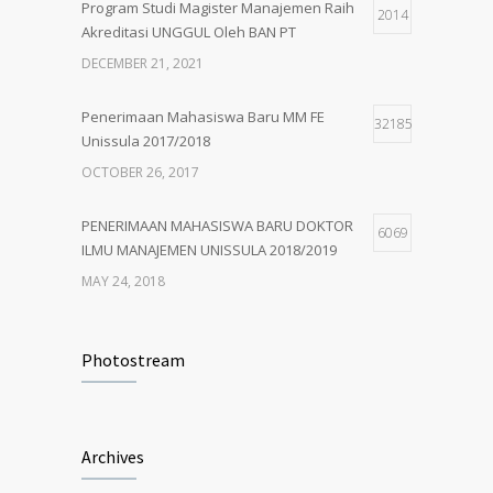
Program Studi Magister Manajemen Raih
2014
Akreditasi UNGGUL Oleh BAN PT
PENERIMAAN MAHASISWA BARU MM
5
UNISSULA 2018/2019
DECEMBER 21, 2021
MAY 24, 2018
Penerimaan Mahasiswa Baru MM FE
32185
Unissula 2017/2018
OCTOBER 26, 2017
PENERIMAAN MAHASISWA BARU DOKTOR
6069
ILMU MANAJEMEN UNISSULA 2018/2019
MAY 24, 2018
PENERIMAAN MAHASISWA BARU MM
4932
UNISSULA 2018/2019
Photostream
MAY 24, 2018
Penerimaan Mahasiswa Baru PDIM FE
4206
Archives
Unissula 2017/2018