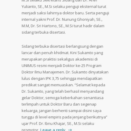
Yulianto, SE., M.Si selaku penguji eksternal turut
menjadi saksi lahirnya doktor baru. Serta penguji
internal yakni Prof. Dr. Nunung Ghoniyah, SE.,
M.M, Dr. Sri Hartono, SE., M.Si turut hadir dalam
sidang terbuka disertasi.
Sidang terbuka disertasi berlangsung dengan
lancar dan penuh khidmat. Kini Sukamto yang
merupakan praktisi sekaligus akademisi di
UNIMUS resmi menjadi Doktor ke-25 Program
Doktor Ilmu Manajemen. Dr. Sukamto dinyatakan
lulus dengan IPK 3,75 sehingga mendapatkan
predikat sangat memuaskan. “Selamat kepada
Dr. Sukamto, yang telah berhasil menyandang
gelar Doktor, semoga keberkahan senantiasa
terlimpah untuk Doktor Baru dan segenap
keluarga, jangan berhenti sampai disini saya
tunggu di level empiris pada jenjang berikutnya”
ujar Prof. Dr. Ibnu Khajar, SE., M.Si selaku
promotor.
Leave a reply