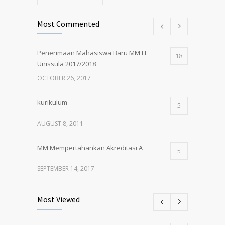
Most Commented
Penerimaan Mahasiswa Baru MM FE
18
Unissula 2017/2018
OCTOBER 26, 2017
kurikulum
5
AUGUST 8, 2011
MM Mempertahankan Akreditasi A
5
SEPTEMBER 14, 2017
Pembukaan Kelas Baru Magister
5
Most Viewed
Manajemen Angkatan 61
MARCH 1, 2018