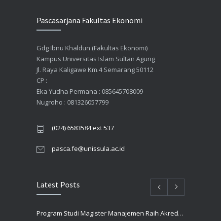
Pascasarjana Fakultas Ekonomi
Gdg Ibnu Khaldun (Fakultas Ekonomi)
Kampus Universitas Islam Sultan Agung
Jl. Raya Kaligawe Km.4 Semarang 50112
CP :
Eka Yudha Permana : 085645708009
Nugroho : 081326057799
(024) 6583584 ext 537
pasca.fe@unissula.ac.id
Latest Posts
Program Studi Magister Manajemen Raih Akreditasi UNGGUL Oleh BAN PT