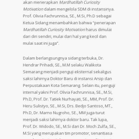
akan menerapkan
Mardhatillah Curiosity
Motivation
dalam mengelola SDM di instansinya.
Prof. Olivia Fachrunnisa, SE., M.Si, Ph.D sebagai
Ketua Sidang menambahkan bahwa “penerapan
Mardhatillah Curiosity Motivation
harus dimulai
dari diri sendiri, mulai dari hal yang kecil dan
mulai saat ini juga”.
Dalam berlangsungnya sidang terbuka, Dr.
Hendrar Prihadi, SE., M.M selaku Walikota
Semarang menjadi penguji eksternal sekaligus
saksi lahirnya Doktor Baru di instansi Arsip dan
Perpustakaan Kota Semarang. Selain itu, penguji
internal yakni Prof. Olivia Fachrunnisa, SE., M.Si,
Ph.D, Prof. Dr. Tatiek Nurhayati, SE., MM, Prof. Dr.
Heru Sulistyo, SE., M.Si, Drs. Bedjo Santoso, MT.,
Ph.D, Dr. Marno Nugroho, SE., MM juga turut
menjadi saksi lahirnya doktor baru. Tak lupa,
Prof. Dr. Widodo, SE., M.Si dan Dr. Moch Zulfa, SE.,
M.Si yang merupakan tim promotor, senantiasa