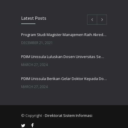
Latest Posts
Program Studi Magister Manajemen Raih Akreditasi UNGGUL Oleh BAN PT
DECEMBER 21, 2021
PDIM Unissula Luluskan Dosen Universitas Semarang
MARCH 27, 2024
PDIM Unissula Berikan Gelar Doktor Kepada Dosen UIN Walisongo Semarang
MARCH 27, 2024
Temukan Solusi Pemasaran Untuk UMKM, Dosen USM Raih Gelar Doktor
MARCH 8, 2024
© Copyright -
Direktorat Sistem Informasi
PDIM Unissula Berikan Gelar Doktor Kepada Dosen UIN Walisongo Semarang