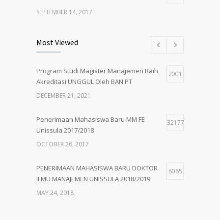
SEPTEMBER 14, 2017
Pembukaan Kelas Baru Magister
5
Most Viewed
Manajemen Angkatan 61
MARCH 1, 2018
Program Studi Magister Manajemen Raih
2001
Akreditasi UNGGUL Oleh BAN PT
PENERIMAAN MAHASISWA BARU MM
5
UNISSULA 2018/2019
DECEMBER 21, 2021
MAY 24, 2018
Penerimaan Mahasiswa Baru MM FE
32177
Unissula 2017/2018
OCTOBER 26, 2017
PENERIMAAN MAHASISWA BARU DOKTOR
6065
ILMU MANAJEMEN UNISSULA 2018/2019
MAY 24, 2018
PENERIMAAN MAHASISWA BARU MM
4924