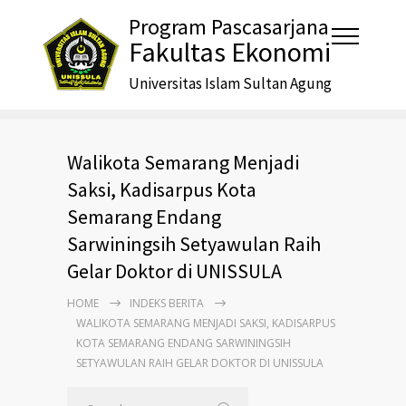
Program Pascasarjana
Fakultas Ekonomi
Universitas Islam Sultan Agung
Walikota Semarang Menjadi
Saksi, Kadisarpus Kota
Semarang Endang
Sarwiningsih Setyawulan Raih
Gelar Doktor di UNISSULA
HOME
INDEKS BERITA
WALIKOTA SEMARANG MENJADI SAKSI, KADISARPUS
KOTA SEMARANG ENDANG SARWININGSIH
SETYAWULAN RAIH GELAR DOKTOR DI UNISSULA