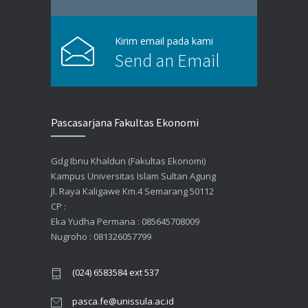
Kirim email pada kami
Send an Email
Pascasarjana Fakultas Ekonomi
Gdg Ibnu Khaldun (Fakultas Ekonomi)
Kampus Universitas Islam Sultan Agung
Jl. Raya Kaligawe Km.4 Semarang 50112
CP :
Eka Yudha Permana : 085645708009
Nugroho : 081326057799
(024) 6583584 ext 537
pasca.fe@unissula.ac.id