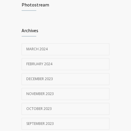
UNISSULA 2018/2019
Photostream
MAY 24, 2018
Penerimaan Mahasiswa Baru PDIM FE
4203
Archives
Unissula 2017/2018
OCTOBER 13, 2017
MARCH 2024
MM Mempertahankan Akreditasi A
3399
FEBRUARY 2024
SEPTEMBER 14, 2017
DECEMBER 2023
NOVEMBER 2023
OCTOBER 2023
SEPTEMBER 2023