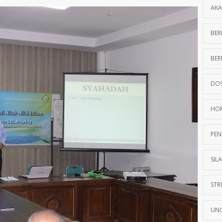
AKA
BER
BER
DOS
HO
PEN
SIL
STR
UNC