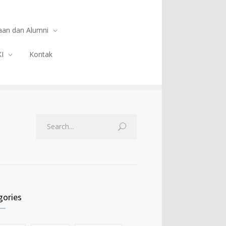
an dan Alumni
KI
Kontak
gories