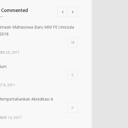
t Commented
imaan Mahasiswa Baru MM FE Unissula
2018
18
ER 26, 2017
ulum
5
T 8, 2011
mpertahankan Akreditasi A
5
BER 14, 2017