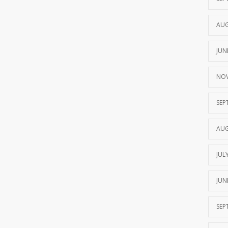
AUG
JUN
NOV
SEP
AUG
JUL
JUN
SEP