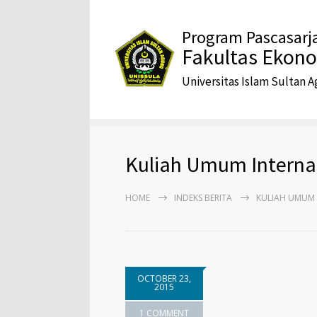
Program Pascasarj
Fakultas Ekon
Universitas Islam Sultan 
Kuliah Umum Internali
HOME
INDEKS BERITA
KULIAH UMUM I
OCTOBER 23,
2015
1 COMMENT