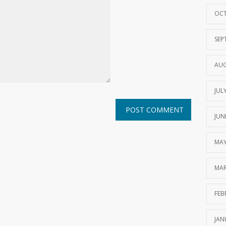
OCT
SEP
AUG
JUL
JUN
MAY
MAR
FEB
JAN