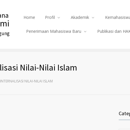
ana
Home
Profil
Akademik
Kemahasiswa
omi
Penerimaan Mahasiswa Baru
Publikasi dan HA
Agung
sasi Nilai-Nilai Islam
NTERNALISASI NILAI-NILAI ISLAM
Cate