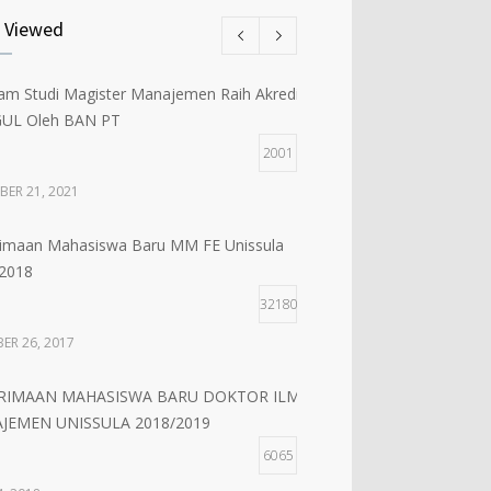
kaan Kelas Baru Magister Manajemen
 Viewed
tan 61
5
am Studi Magister Manajemen Raih Akreditasi
 1, 2018
UL Oleh BAN PT
2001
RIMAAN MAHASISWA BARU MM UNISSULA
2019
BER 21, 2021
5
imaan Mahasiswa Baru MM FE Unissula
, 2018
2018
32180
ER 26, 2017
RIMAAN MAHASISWA BARU DOKTOR ILMU
JEMEN UNISSULA 2018/2019
6065