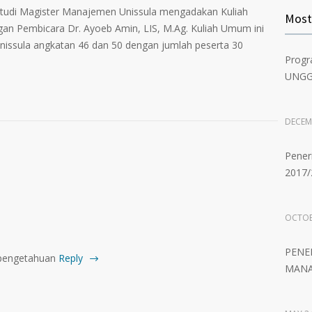
Pembu
tudi Magister Manajemen Unissula mengadakan Kuliah
Most
Angka
engan Pembicara Dr. Ayoeb Amin, LIS, M.Ag. Kuliah Umum ini
nissula angkatan 46 dan 50 dengan jumlah peserta 30
Progr
MARCH
UNGG
PENE
2018/
DECEM
Pener
MAY 24
2017/
OCTOB
PENE
 pengetahuan
Reply
MANA