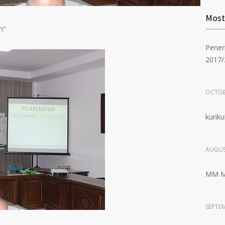
Mos
m”
Pener
2017/
OCTOB
kurik
AUGUS
MM Me
SEPTEM