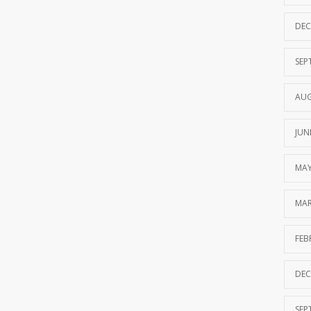
DEC
SEP
AUG
JUN
MAY
MAR
FEB
DEC
SEP