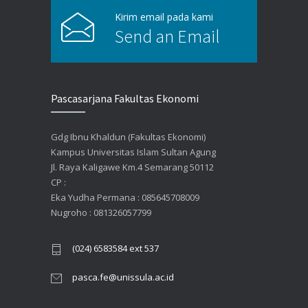
Kirim email pada kami
Send an Email
Pascasarjana Fakultas Ekonomi
Gdg Ibnu Khaldun (Fakultas Ekonomi)
Kampus Universitas Islam Sultan Agung
Jl. Raya Kaligawe Km.4 Semarang 50112
CP :
Eka Yudha Permana : 085645708009
Nugroho : 081326057799
(024) 6583584 ext 537
pasca.fe@unissula.ac.id