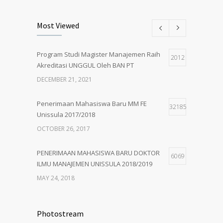
Pembukaan Kelas Baru Magister
5
Most Viewed
Manajemen Angkatan 61
MARCH 1, 2018
Program Studi Magister Manajemen Raih
2012
Akreditasi UNGGUL Oleh BAN PT
PENERIMAAN MAHASISWA BARU MM
5
UNISSULA 2018/2019
DECEMBER 21, 2021
MAY 24, 2018
Penerimaan Mahasiswa Baru MM FE
32185
Unissula 2017/2018
OCTOBER 26, 2017
PENERIMAAN MAHASISWA BARU DOKTOR
6069
ILMU MANAJEMEN UNISSULA 2018/2019
MAY 24, 2018
PENERIMAAN MAHASISWA BARU MM
4932
UNISSULA 2018/2019
Photostream