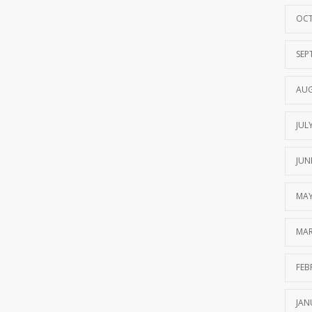
OCT
SEP
AUG
JUL
JUN
MAY
MAR
FEB
JAN