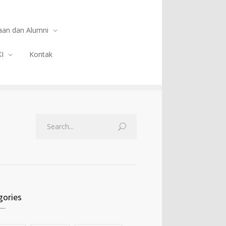
an dan Alumni
KI
Kontak
gories