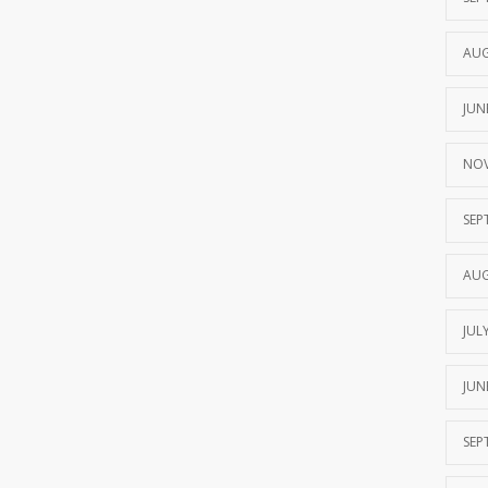
AUG
JUN
NOV
SEP
AUG
JUL
JUN
SEP