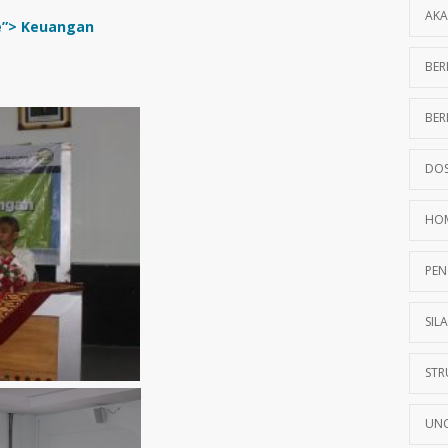
AKA
le”> Keuangan
BER
BER
DOS
HO
PEN
SIL
STR
UNC