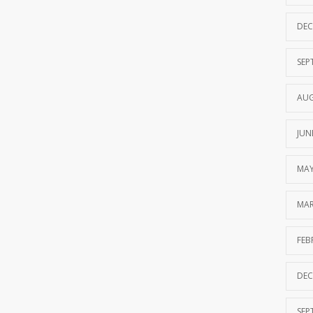
DEC
SEP
AUG
JUN
MAY
MAR
FEB
DEC
SEP