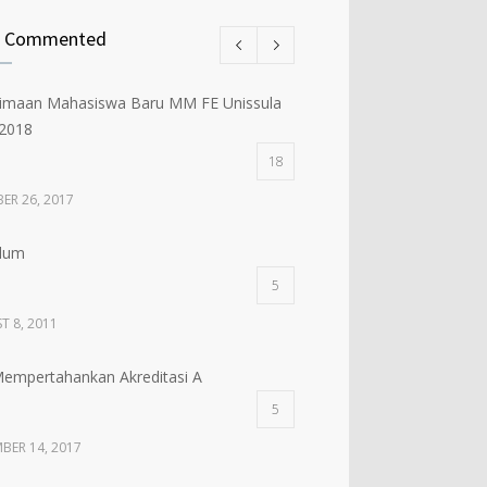
t Commented
imaan Mahasiswa Baru MM FE Unissula
2018
18
ER 26, 2017
ulum
5
T 8, 2011
mpertahankan Akreditasi A
5
BER 14, 2017