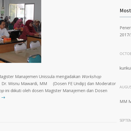
Mos
Pener
2017/
OCTOB
kurik
i Magister Manajemen Unissula mengadakan
Workshop
 Dr. Wisnu Mawardi, MM (Dosen FE Undip) dan Moderator
AUGUS
op
ini diikuti oleh dosen Magister Manajemen dan Dosen
MM Me
SEPTEM