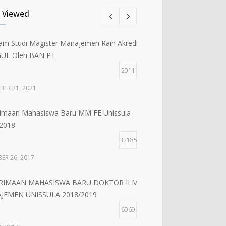
kaan Kelas Baru Magister Manajemen
 Viewed
tan 61
5
am Studi Magister Manajemen Raih Akreditasi
 1, 2018
UL Oleh BAN PT
2011
RIMAAN MAHASISWA BARU MM UNISSULA
2019
BER 21, 2021
5
imaan Mahasiswa Baru MM FE Unissula
, 2018
2018
32185
ER 26, 2017
RIMAAN MAHASISWA BARU DOKTOR ILMU
JEMEN UNISSULA 2018/2019
6069