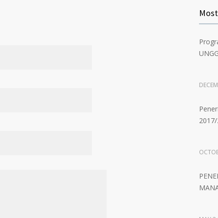
Pembu
Most
Angka
Progr
MARCH
UNGG
PENE
2018/
DECEM
Pener
MAY 24
2017/
OCTOB
PENE
MANA