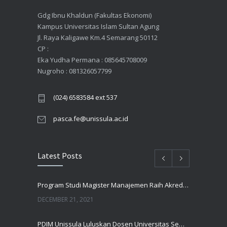
Gdg Ibnu Khaldun (Fakultas Ekonomi)
Kampus Universitas Islam Sultan Agung
Jl. Raya Kaligawe Km.4 Semarang 50112
CP :
Eka Yudha Permana : 085645708009
Nugroho : 081326057799
(024) 6583584 ext 537
pasca.fe@unissula.ac.id
Latest Posts
Program Studi Magister Manajemen Raih Akreditasi UNGGUL Oleh BAN PT
DECEMBER 21, 2021
PDIM Unissula Luluskan Dosen Universitas Semarang