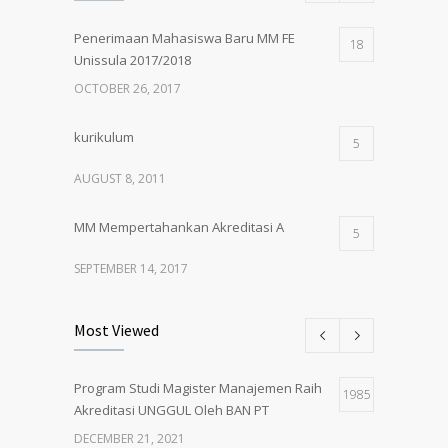
Penerimaan Mahasiswa Baru MM FE
18
Unissula 2017/2018
OCTOBER 26, 2017
kurikulum
5
AUGUST 8, 2011
MM Mempertahankan Akreditasi A
5
SEPTEMBER 14, 2017
Pembukaan Kelas Baru Magister
5
Most Viewed
Manajemen Angkatan 61
MARCH 1, 2018
Program Studi Magister Manajemen Raih
1985
Akreditasi UNGGUL Oleh BAN PT
PENERIMAAN MAHASISWA BARU MM
5
UNISSULA 2018/2019
DECEMBER 21, 2021