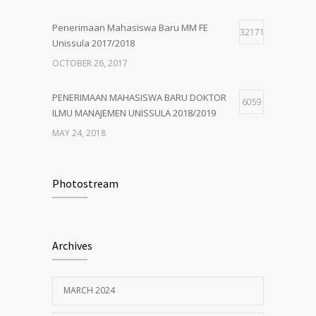
MAY 24, 2018
Penerimaan Mahasiswa Baru MM FE
32171
Unissula 2017/2018
OCTOBER 26, 2017
PENERIMAAN MAHASISWA BARU DOKTOR
6059
ILMU MANAJEMEN UNISSULA 2018/2019
MAY 24, 2018
PENERIMAAN MAHASISWA BARU MM
4917
UNISSULA 2018/2019
Photostream
MAY 24, 2018
Penerimaan Mahasiswa Baru PDIM FE
4197
Archives
Unissula 2017/2018
OCTOBER 13, 2017
MARCH 2024
MM Mempertahankan Akreditasi A
3393