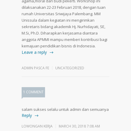
agama,moral dan budi pekerti. Workshop ini
dilaksanakan 22-23 Februari 2018, dengan tuan
rumah Universitas Sriwijaya Palembang. MM
Unissula dalam kegiatan ini mengirimkan
sekretaris bidang akademik Hj. Nurhidayati, SE,
M.Si, Ph.D. Diharapkan kerjasama diantara
anggota APMMI mampu memberi kontribusi bagi
kemajuan pendidikan bisnis di Indonesia.
Leave a reply
ADMIN PASCA FE
UNCATEGORIZED
1 COMMENT
salam sukses selalu untuk admin dan semuanya
Reply
LOWONGAN KERJA
MARCH 30, 2018 7:08 AM