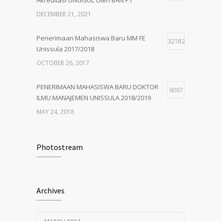
PENERIMAAN MAHASISWA BARU MM
5
UNISSULA 2018/2019
DECEMBER 21, 2021
MAY 24, 2018
Penerimaan Mahasiswa Baru MM FE
32182
Unissula 2017/2018
OCTOBER 26, 2017
PENERIMAAN MAHASISWA BARU DOKTOR
6067
ILMU MANAJEMEN UNISSULA 2018/2019
MAY 24, 2018
PENERIMAAN MAHASISWA BARU MM
4926
UNISSULA 2018/2019
Photostream
MAY 24, 2018
Penerimaan Mahasiswa Baru PDIM FE
4204
Archives
Unissula 2017/2018
OCTOBER 13, 2017