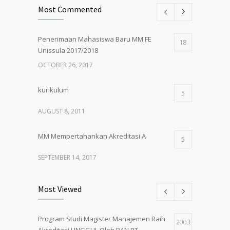
Most Commented
Penerimaan Mahasiswa Baru MM FE
18
Unissula 2017/2018
OCTOBER 26, 2017
kurikulum
5
AUGUST 8, 2011
MM Mempertahankan Akreditasi A
5
SEPTEMBER 14, 2017
Pembukaan Kelas Baru Magister
5
Most Viewed
Manajemen Angkatan 61
MARCH 1, 2018
Program Studi Magister Manajemen Raih
2003
Akreditasi UNGGUL Oleh BAN PT