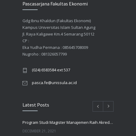
Pascasarjana Fakultas Ekonomi
Gdg Ibnu Khaldun (Fakultas Ekonomi)
Kampus Universitas Islam Sultan Agung
Jl. Raya Kaligawe Km.4 Semarang 50112
CP :
Eka Yudha Permana : 085645708009
Nugroho : 081326057799
(024) 6583584 ext 537
pasca.fe@unissula.ac.id
Latest Posts
Program Studi Magister Manajemen Raih Akreditasi UNGGUL Oleh BAN PT
DECEMBER 21, 2021